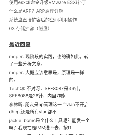
使用esxcli命令升级VMware ESXi补丁
什么是ARP？ARP原理详解
系统盘直接扩容后的空间利用操作
03 存储扩容（磁盘）
最近回复
moper
: 现阶段的实践，也的确如此。转
了一些分析文章。
moper
: 大概应该意思是，原理是一样
的。
TechQI
: 不对呀，SFF8087是36针，
SFF8088是26针，内里咋能...
李林昕
: 朋友是ap管理这一个vlan不开启
dhcp,还是所有vlan都不...
jackie
: bomc是个什么工具呢？能发一个
吗？我现在是IMM进不去，按f1...