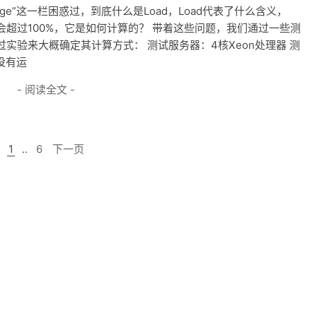
verage”这一栏困惑过，到底什么是Load，Load代表了什么含义，
么会超过100%，它是如何计算的？ 带着这些问题，我们通过一些测
实验来大概确定其计算方式： 测试服务器：4核Xeon处理器 测
L没有运
- 阅读全文 -
1
..
6
下一页