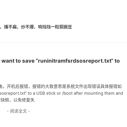
不熟、捶不扁、炒不爆、响珰珰一粒铜豌豆
 to save “runinitramfsrdsosreport.txt“ to
制下电，开机后报错，报错的大致意思是系统文件出现错误具体报错如
osreport.txt“ to a USB stick or /boot after mounting them and
法1、创建快照，以免修复失
- 阅读全文 -