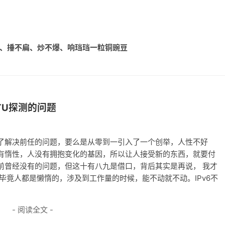
不熟、捶不扁、炒不爆、响珰珰一粒铜豌豆
MTU探测的问题
了解决前任的问题，要么是从零到一引入了一个创举，人性不好
有惰性，人没有拥抱变化的基因，所以让人接受新的东西，就要付
前曾经没有的问题，但这十有八九是借口，背后其实是再说， 我才
毕竟人都是懒惰的，涉及到工作量的时候，能不动就不动。IPv6不
- 阅读全文 -