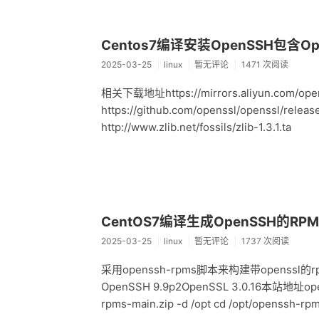
Centos7编译安装OpenSSH包含Op
2025-03-25
linux
暂无评论
1471 次阅读
相关下载地址https://mirrors.aliyun.com/opens
https://github.com/openssl/openssl/releas
http://www.zlib.net/fossils/zlib-1.3.1.ta
CentOS7编译生成OpenSSH的RPM
2025-03-25
linux
暂无评论
1737 次阅读
采用openssh-rpms脚本来构建带openssl的rpm包
OpenSSH 9.9p2OpenSSL 3.0.16本站地址o
rpms-main.zip -d /opt cd /opt/openssh-rp