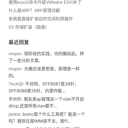
使用esxcli命令升级VMware ESXi补丁
什么是ARP？ARP原理详解
系统盘直接扩容后的空间利用操作
03 存储扩容（磁盘）
最近回复
moper
: 现阶段的实践，也的确如此。转
了一些分析文章。
moper
: 大概应该意思是，原理是一样
的。
TechQI
: 不对呀，SFF8087是36针，
SFF8088是26针，内里咋能...
李林昕
: 朋友是ap管理这一个vlan不开启
dhcp,还是所有vlan都不...
jackie
: bomc是个什么工具呢？能发一个
吗？我现在是IMM进不去，按f1...