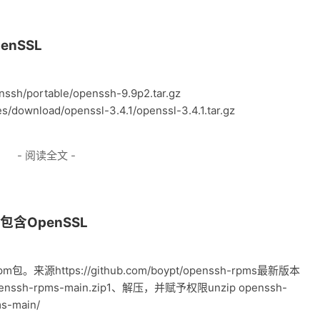
enSSL
sh/portable/openssh-9.9p2.tar.gz
es/download/openssl-3.4.1/openssl-3.4.1.tar.gz
- 阅读全文 -
包含OpenSSL
。来源https://github.com/boypt/openssh-rpms最新版本
penssh-rpms-main.zip1、解压，并赋予权限unzip openssh-
ms-main/