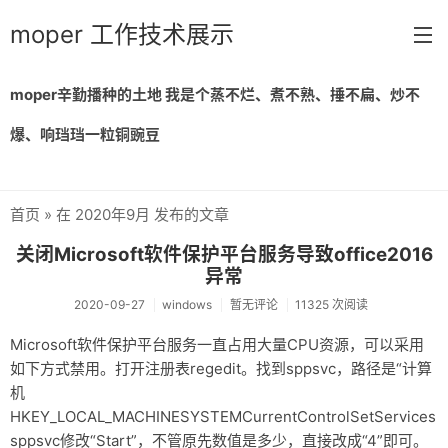
moper 工作技术展示
moper辛勤播种的土地 我是个蒸不烂、煮不熟、捶不扁、炒不
首页
爆、响珰珰一粒铜豌豆
留言
归档
首页
» 在 2020年9月 发布的文章
链接
关闭Microsoft软件保护平台服务导致office2016
关于
异常
2020-09-27
windows
暂无评论
11325 次阅读
Microsoft软件保护平台服务一直占用大量CPU资源，可以采用
如下方式禁用。打开注册表regedit。找到sppsvc，路径是“计算
机
HKEY_LOCAL_MACHINESYSTEMCurrentControlSetServices
sppsvc修改“Start”，不管原先数值是多少，直接改成“4”即可。