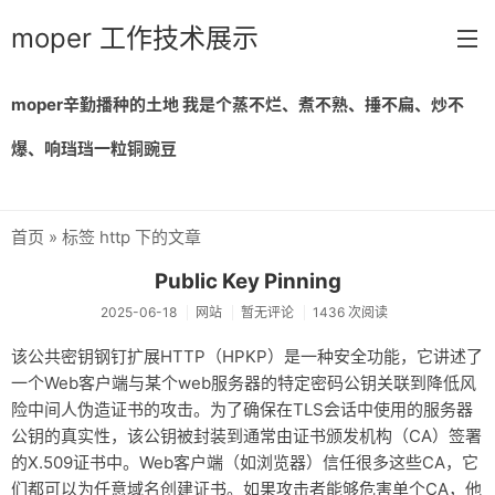
moper 工作技术展示
moper辛勤播种的土地 我是个蒸不烂、煮不熟、捶不扁、炒不
首页
爆、响珰珰一粒铜豌豆
留言
归档
首页
» 标签 http 下的文章
链接
Public Key Pinning
关于
2025-06-18
网站
暂无评论
1436 次阅读
该公共密钥钢钉扩展HTTP（HPKP）是一种安全功能，它讲述了
一个Web客户端与某个web服务器的特定密码公钥关联到降低风
险中间人伪造证书的攻击。为了确保在TLS会话中使用的服务器
公钥的真实性，该公钥被封装到通常由证书颁发机构（CA）签署
的X.509证书中。Web客户端（如浏览器）信任很多这些CA，它
们都可以为任意域名创建证书。如果攻击者能够危害单个CA，他