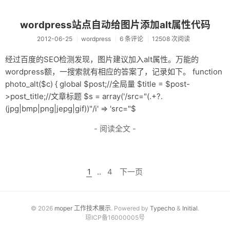
wordpress站点自动给图片添加alt属性代码
2012-06-25
wordpress
6 条评论
12508 次阅读
经过百度的SEO检测发现，图片建议加入alt属性。万能的
wordpress额，一搜索就有相应的答案了，记录如下。 function
photo_alt(
$c) { global $post;//全局量 $title = $post-
>post_title;//文章标题 $s = array('/src="(.+?.
(jpg|bmp|png|jepg|gif))"/i' => 'src="$
- 阅读全文 -
1
..
4
下一页
© 2026
moper 工作技术展示
. Powered by
Typecho
&
Initial
.
琼ICP备16000005号